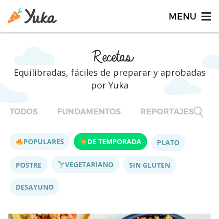
Recetas
Equilibradas, fáciles de preparar y aprobadas
por Yuka
TODOS
FUNDAMENTOS
REPORTAJES
F
POPULARES
DE TEMPORADA
PLATO
VEGETARIANO
POSTRE
SIN GLUTEN
DESAYUNO