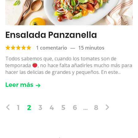
Ensalada Panzanella
1 comentario
—
15 minutos
Todos sabemos que, cuando los tomates son de
temporada
, no hace falta añadirles mucho más para
hacer las delicias de grandes y pequeños. En este...
Leer más
1
2
3
4
5
6
…
8