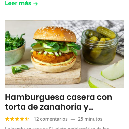
Leer más
Hamburguesa casera con
torta de zanahoria y
garbanzo, salsa de curry
12 comentarios
—
25 minutos