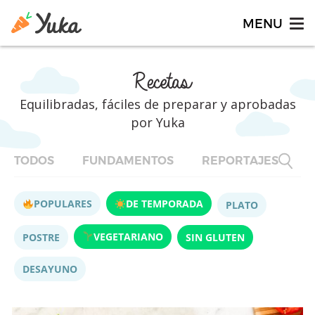
Recetas
Equilibradas, fáciles de preparar y aprobadas
por Yuka
TODOS
FUNDAMENTOS
REPORTAJES
F
POPULARES
DE TEMPORADA
PLATO
VEGETARIANO
POSTRE
SIN GLUTEN
DESAYUNO