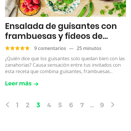
Ensalada de guisantes con
frambuesas y fideos de
arroz
9 comentarios
—
25 minutos
¿Quién dice que los guisantes solo quedan bien con las
zanahorias? Causa sensación entre tus invitados con
esta receta que combina guisantes, frambuesas...
Leer más
1
2
3
4
5
6
7
…
9