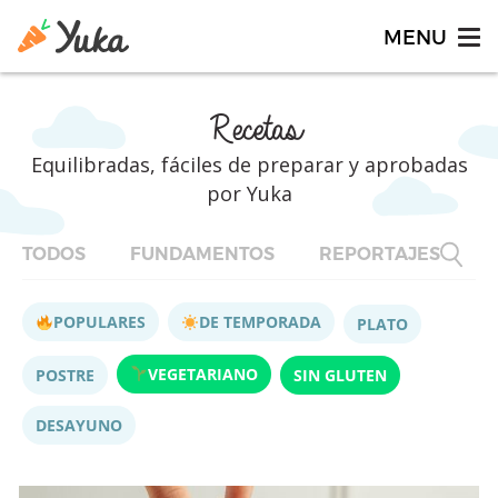
Recetas
Equilibradas, fáciles de preparar y aprobadas
por Yuka
TODOS
FUNDAMENTOS
REPORTAJES
F
POPULARES
DE TEMPORADA
PLATO
VEGETARIANO
POSTRE
SIN GLUTEN
DESAYUNO