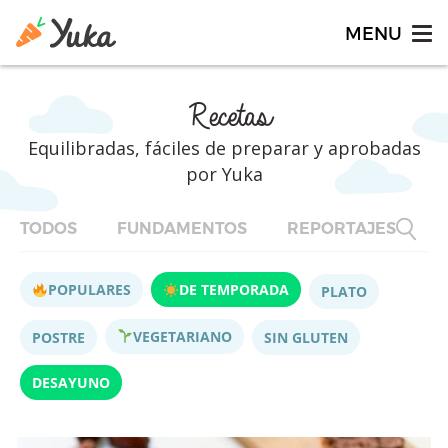
Recetas
Equilibradas, fáciles de preparar y aprobadas
por Yuka
TODOS
FUNDAMENTOS
REPORTAJES
F
POPULARES
DE TEMPORADA
PLATO
VEGETARIANO
POSTRE
SIN GLUTEN
DESAYUNO