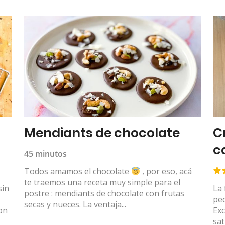
Mendiants de chocolate
C
c
45 minutos
Todos amamos el chocolate
, por eso, acá
te traemos una receta muy simple para el
sin
La 
postre : mendiants de chocolate con frutas
peq
secas y nueces. La ventaja...
on
Exc
sat