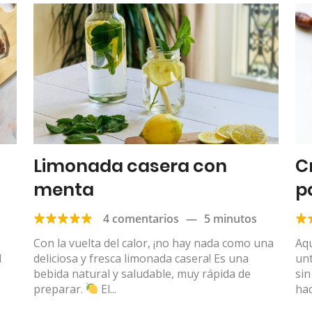
Limonada casera con
C
menta
p
a
4 comentarios
—
5 minutos
Con la vuelta del calor, ¡no hay nada como una
Aqu
l
deliciosa y fresca limonada casera! Es una
unt
bebida natural y saludable, muy rápida de
sin
preparar.
El...
hac