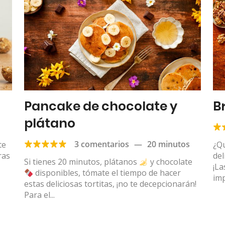
Pancake de chocolate y
B
plátano
3 comentarios
—
20 minutos
te
¿Qu
ras
del
Si tienes 20 minutos, plátanos
y chocolate
¡La
disponibles, tómate el tiempo de hacer
imp
estas deliciosas tortitas, ¡no te decepcionarán!
Para el...