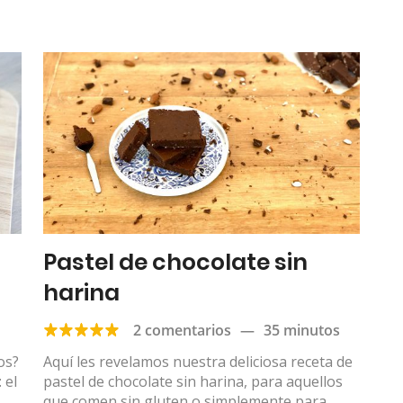
Pastel de chocolate sin
harina
2 comentarios
—
35 minutos
os?
Aquí les revelamos nuestra deliciosa receta de
 el
pastel de chocolate sin harina, para aquellos
que comen sin gluten o simplemente para