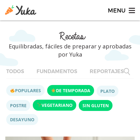
Recetas
Equilibradas, fáciles de preparar y aprobadas
por Yuka
TODOS
FUNDAMENTOS
REPORTAJES
F
POPULARES
DE TEMPORADA
PLATO
VEGETARIANO
POSTRE
SIN GLUTEN
DESAYUNO