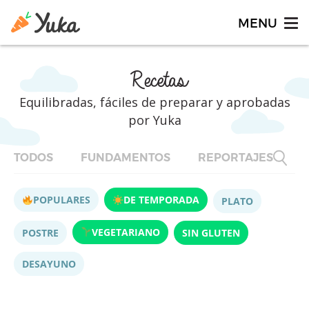
Recetas
Equilibradas, fáciles de preparar y aprobadas
por Yuka
TODOS
FUNDAMENTOS
REPORTAJES
F
POPULARES
DE TEMPORADA
PLATO
VEGETARIANO
POSTRE
SIN GLUTEN
DESAYUNO