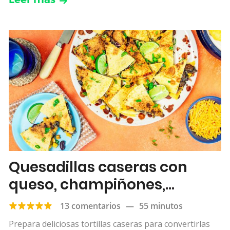
Quesadillas caseras con
queso, champiñones,
alubias y maíz
13 comentarios
—
55 minutos
Prepara deliciosas tortillas caseras para convertirlas