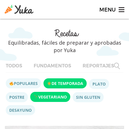
Recetas
Equilibradas, fáciles de preparar y aprobadas
por Yuka
TODOS
FUNDAMENTOS
REPORTAJES
F
POPULARES
DE TEMPORADA
PLATO
VEGETARIANO
POSTRE
SIN GLUTEN
DESAYUNO