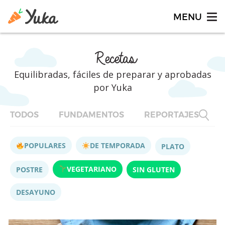
Recetas
Equilibradas, fáciles de preparar y aprobadas
por Yuka
TODOS
FUNDAMENTOS
REPORTAJES
F
POPULARES
DE TEMPORADA
PLATO
VEGETARIANO
POSTRE
SIN GLUTEN
DESAYUNO