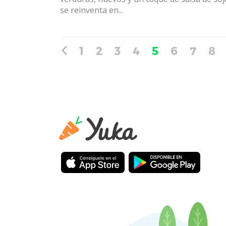
se reinventa en...
1
2
3
4
5
6
7
8