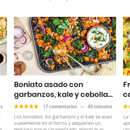
Boniato asado con
Fr
garbanzos, kale y cebolla
c
roja
os
17 comentarios
—
45 minutos
e
Los boniatos, los garbanzos y el kale se asan
La 
suavemente en el horno y adquieren un
ap
a,
delicioso toque caramelizado, mientras el
un