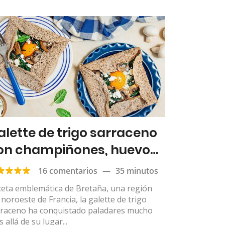
alette de trigo sarraceno
on champiñones, huevo
ito y feta
16 comentarios
—
35 minutos
ceta emblemática de Bretaña, una región
 noroeste de Francia, la galette de trigo
rraceno ha conquistado paladares mucho
 allá de su lugar...