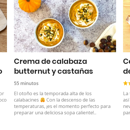
Crema de calabaza
C
o
butternut y castañas
d
55 minutos
or
El otoño es la temporada alta de los
La
oco
calabacines
Con la descenso de las
así
temperaturas, ¡es el momento perfecto para
nev
preparar una deliciosa sopa caliente!...
par