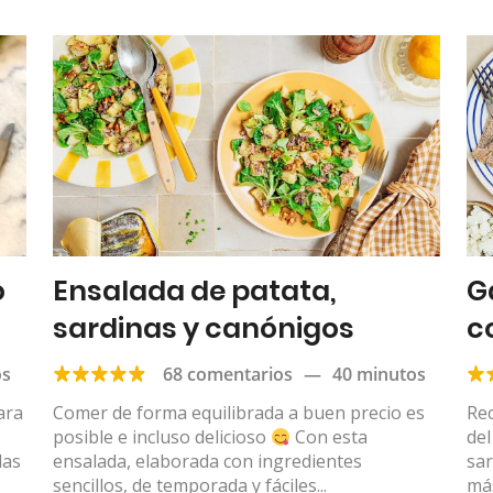
o
Ensalada de patata,
G
sardinas y canónigos
c
fr
os
68 comentarios
—
40 minutos
ara
Comer de forma equilibrada a buen precio es
Re
posible e incluso delicioso
Con esta
del
las
ensalada, elaborada con ingredientes
sa
sencillos, de temporada y fáciles...
más