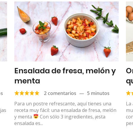
Ensalada de fresa, melón y
O
menta
q
os
2 comentarios
—
5 minutos
e
Para un postre refrescante, aquí tienes una
La 
jas
receta muy fácil: una ensalada de fresa, melón
muy
y menta
Con sólo 3 ingredientes, ¡esta
co
ensalada es...
per