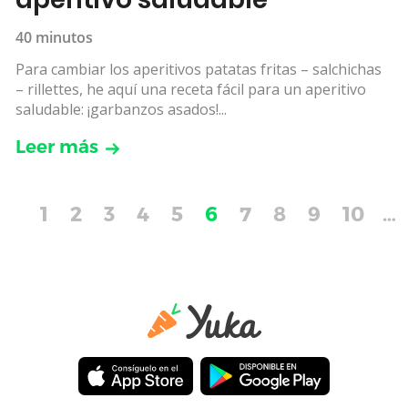
40 minutos
Para cambiar los aperitivos patatas fritas – salchichas
– rillettes, he aquí una receta fácil para un aperitivo
saludable: ¡garbanzos asados!...
Leer más
1
2
3
4
5
6
7
8
9
10
…