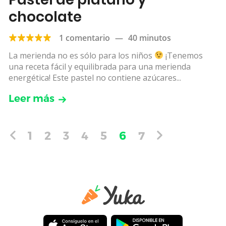
chocolate
1 comentario
—
40 minutos
La merienda no es sólo para los niños
¡Tenemos
una receta fácil y equilibrada para una merienda
energética! Este pastel no contiene azúcares...
Leer más
1
2
3
4
5
6
7