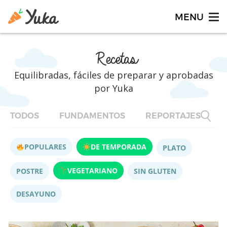
Recetas
Equilibradas, fáciles de preparar y aprobadas
por Yuka
TODOS
FUNDAMENTOS
REPORTAJES
F
POPULARES
DE TEMPORADA
PLATO
VEGETARIANO
POSTRE
SIN GLUTEN
DESAYUNO