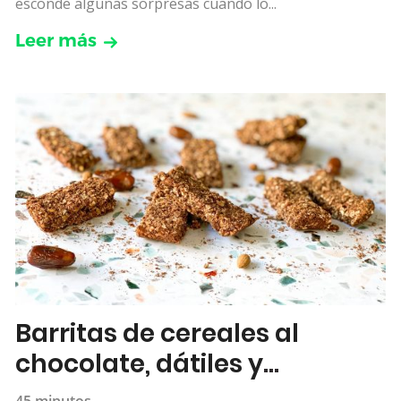
esconde algunas sorpresas cuando lo...
Leer más
Barritas de cereales al
chocolate, dátiles y
almendras
45 minutos