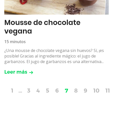
Mousse de chocolate
vegana
15 minutos
¿Una mousse de chocolate vegana sin huevos? Sí, ¡es
posible! Gracias al ingrediente mágico: el jugo de
garbanzos. El jugo de garbanzos es una alternativa...
Leer más
1
…
3
4
5
6
7
8
9
10
11