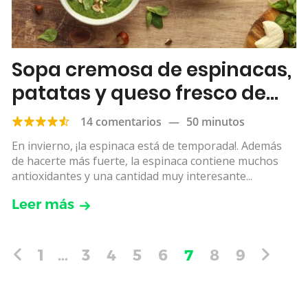
Sopa cremosa de espinacas,
patatas y queso fresco de
cabra
14 comentarios
—
50 minutos
En invierno, ¡la espinaca está de temporada!. Además
de hacerte más fuerte, la espinaca contiene muchos
antioxidantes y una cantidad muy interesante...
Leer más
1
…
3
4
5
6
7
8
9