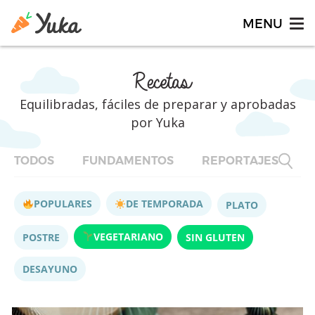
Recetas
Equilibradas, fáciles de preparar y aprobadas
por Yuka
TODOS
FUNDAMENTOS
REPORTAJES
F
POPULARES
DE TEMPORADA
PLATO
VEGETARIANO
POSTRE
SIN GLUTEN
DESAYUNO