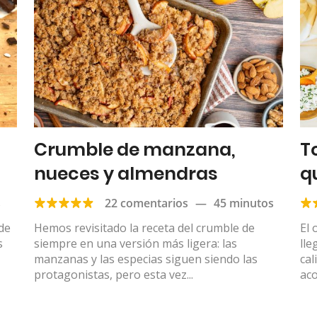
Crumble de manzana,
T
nueces y almendras
q
s
22 comentarios
—
45 minutos
 de
Hemos revisitado la receta del crumble de
El 
s
siempre en una versión más ligera: las
lle
manzanas y las especias siguen siendo las
cal
protagonistas, pero esta vez...
ac