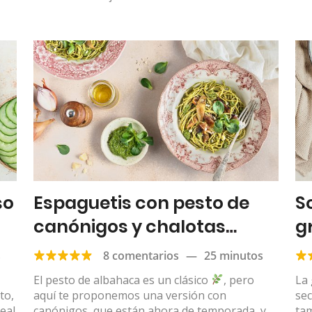
so
Espaguetis con pesto de
S
canónigos y chalotas
g
salteadas
s
8 comentarios
—
25 minutos
El pesto de albahaca es un clásico
, pero
La 
to,
aquí te proponemos una versión con
sec
deal
canónigos, que están ahora de temporada, y
tam