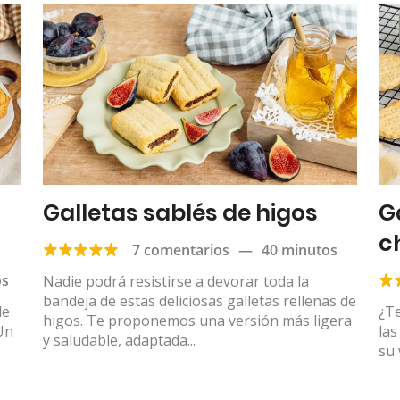
Galletas sablés de higos
G
c
7 comentarios
—
40 minutos
os
Nadie podrá resistirse a devorar toda la
bandeja de estas deliciosas galletas rellenas de
de
¿Te
higos. Te proponemos una versión más ligera
 Un
las
y saludable, adaptada...
su 