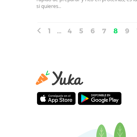
si quieres...
1
…
4
5
6
7
8
9