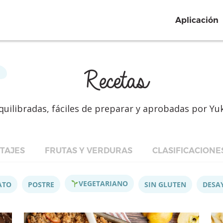
Aplicación
Recetas
quilibradas, fáciles de preparar y aprobadas por Yu
TAJES
FRUTAS Y VERDURAS
CLASIFICACIONE
VEGETARIANO
ATO
POSTRE
SIN GLUTEN
DESA