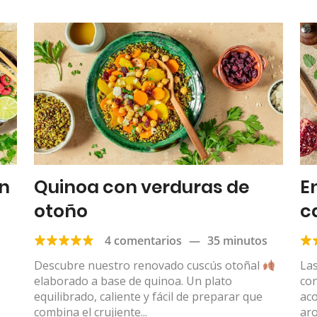
on
Quinoa con verduras de
E
otoño
c
s
4 comentarios
—
35 minutos
Descubre nuestro renovado cuscús otoñal
Las
elaborado a base de quinoa. Un plato
con
equilibrado, caliente y fácil de preparar que
ac
combina el crujiente...
aro