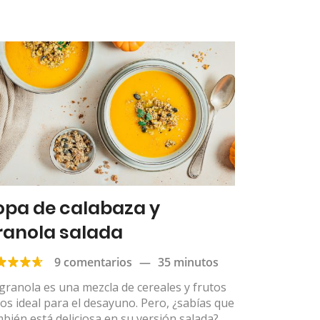
opa de calabaza y
ranola salada
9 comentarios
—
35 minutos
granola es una mezcla de cereales y frutos
os ideal para el desayuno. Pero, ¿sabías que
bién está deliciosa en su versión salada?