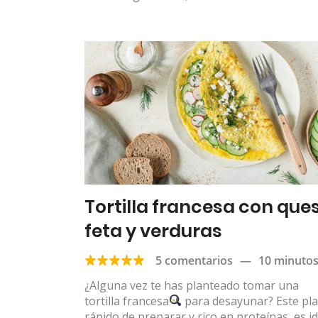
Tortilla francesa con que
feta y verduras
5 comentarios
—
10 minuto
¿Alguna vez te has planteado tomar una
tortilla francesa
para desayunar? Este pla
rápido de preparar y rico en proteínas, es i