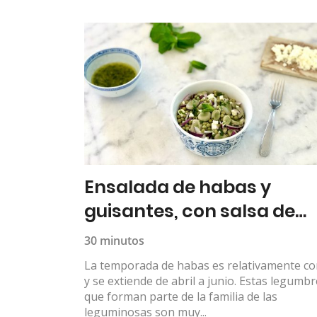
Ensalada de habas y
guisantes, con salsa de
limón y menta
30 minutos
La temporada de habas es relativamente co
y se extiende de abril a junio. Estas legumb
que forman parte de la familia de las
leguminosas son muy...