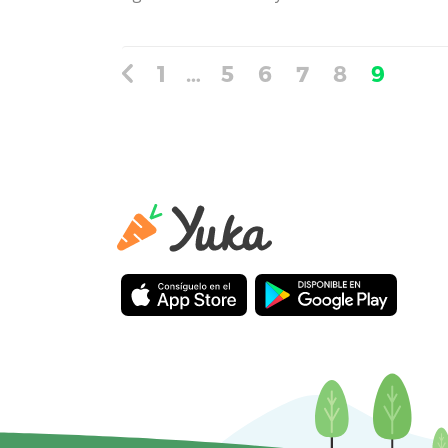
1
…
5
6
7
8
9