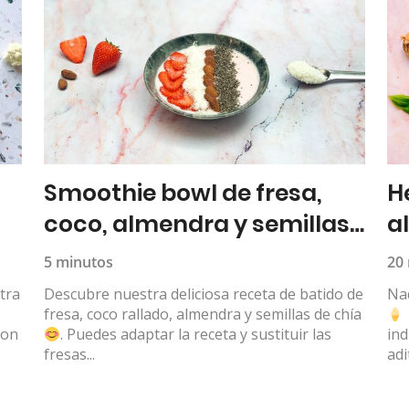
Smoothie bowl de fresa,
H
coco, almendra y semillas
a
de chía
s
5 minutos
20
tra
Descubre nuestra deliciosa receta de batido de
Na
fresa, coco rallado, almendra y semillas de chía
son
. Puedes adaptar la receta y sustituir las
ind
fresas...
adit