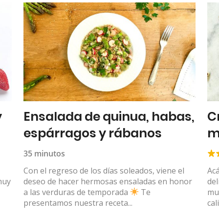
y
Ensalada de quinua, habas,
C
espárragos y rábanos
m
35 minutos
Con el regreso de los días soleados, viene el
Ac
muy
deseo de hacer hermosas ensaladas en honor
del
a las verduras de temporada
Te
muy
presentamos nuestra receta...
cal