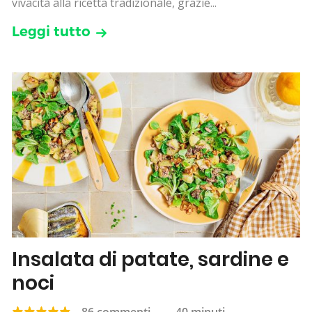
vivacità alla ricetta tradizionale, grazie...
Leggi tutto
Insalata di patate, sardine e
noci
86 commenti
—
40 minuti