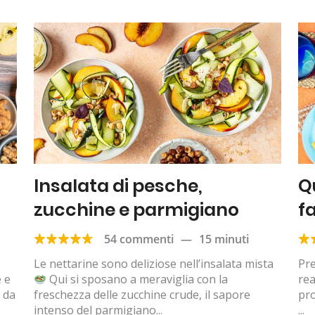
Insalata di pesche,
Q
zucchine e parmigiano
fa
54 commenti
—
15 minuti
Le nettarine sono deliziose nell’insalata mista
Pre
e e
Qui si sposano a meraviglia con la
rea
 da
freschezza delle zucchine crude, il sapore
pro
intenso del parmigiano...
...