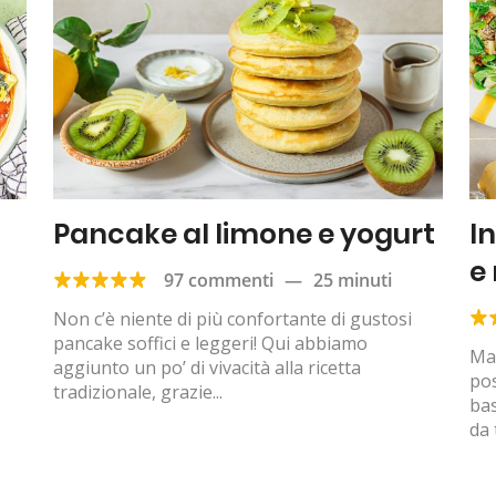
Pancake al limone e yogurt
I
e
97 commenti
—
25 minuti
Non c’è niente di più confortante di gustosi
pancake soffici e leggeri! Qui abbiamo
Man
aggiunto un po’ di vivacità alla ricetta
pos
tradizionale, grazie...
bas
da 