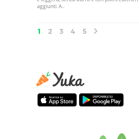
aggiunti. A...
1
2
3
4
5