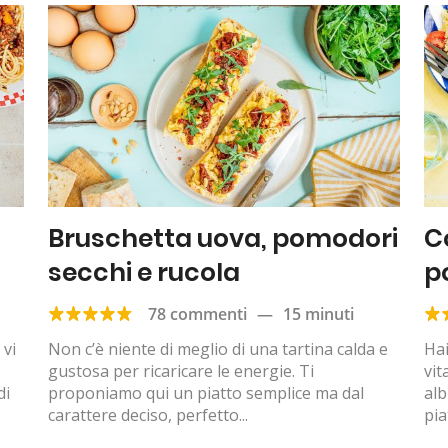
Bruschetta uova, pomodori
C
secchi e rucola
p
78 commenti
—
15 minuti
 vi
Non c’è niente di meglio di una tartina calda e
Hai
gustosa per ricaricare le energie. Ti
vi
di
proponiamo qui un piatto semplice ma dal
alb
carattere deciso, perfetto...
pia