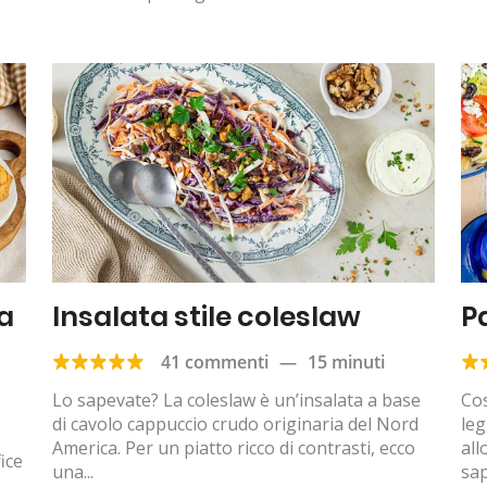
a
Insalata stile coleslaw
P
41 commenti
—
15 minuti
Lo sapevate? La coleslaw è un’insalata a base
Cos
di cavolo cappuccio crudo originaria del Nord
leg
America. Per un piatto ricco di contrasti, ecco
all
ice
una...
sap