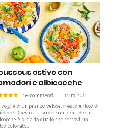
ouscous estivo con
omodori e albicocche
59 commenti
—
15 minuti
 voglia di un pranzo veloce, fresco e ricco di
tamine? Questo couscous con pomodori e
icocche è proprio quello che cercavi: un
tto colorato,...