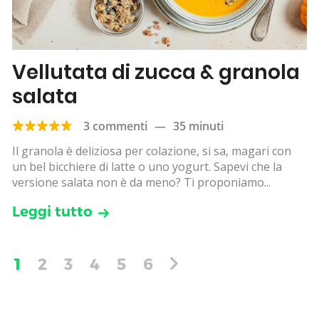
Vellutata di zucca & granola
salata
3 commenti
—
35 minuti
Il granola è deliziosa per colazione, si sa, magari con
un bel bicchiere di latte o uno yogurt. Sapevi che la
versione salata non è da meno? Ti proponiamo...
Leggi tutto
1
2
3
4
5
6