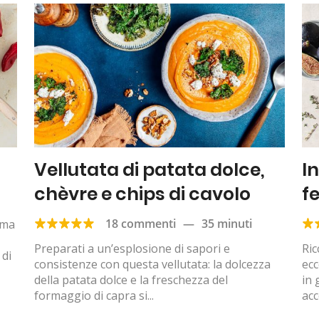
Vellutata di patata dolce,
In
chèvre e chips di cavolo
f
18 commenti
—
35 minuti
 ma
Preparati a un’esplosione di sapori e
Ric
 di
consistenze con questa vellutata: la dolcezza
ecc
della patata dolce e la freschezza del
in
formaggio di capra si...
ac