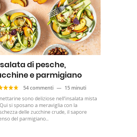
nsalata di pesche,
ucchine e parmigiano
54 commenti
—
15 minuti
nettarine sono deliziose nell’insalata mista
Qui si sposano a meraviglia con la
schezza delle zucchine crude, il sapore
enso del parmigiano...