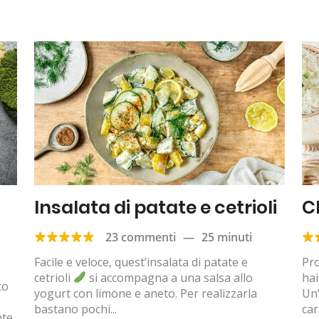
Insalata di patate e cetrioli
C
23 commenti
—
25 minuti
Facile e veloce, quest’insalata di patate e
Pro
cetrioli
si accompagna a una salsa allo
hai
to
yogurt con limone e aneto. Per realizzarla
Un’
bastano pochi...
car
nte