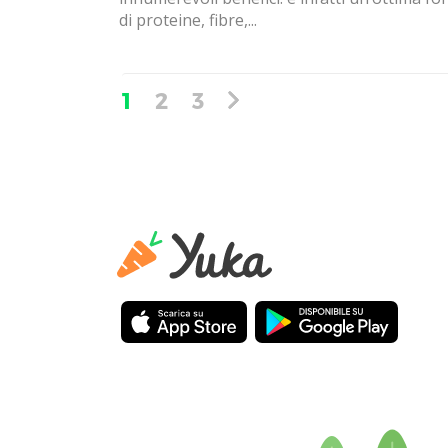
di proteine, fibre,...
1
2
3