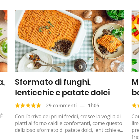
a,
Sformato di funghi,
M
lenticchie e patate dolci
b
29 commenti
—
1h05
 È
Con l’arrivo dei primi freddi, cresce la voglia di
Con
piatti al forno caldi e confortanti, come questo
lim
delizioso sformato di patate dolci, lenticchie e...
pr
fre