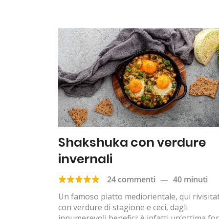
Shakshuka con verdure
invernali
24 commenti
—
40 minuti
Un famoso piatto mediorientale, qui rivisita
con verdure di stagione e ceci, dagli
innumerevoli benefici: è infatti un’ottima fo