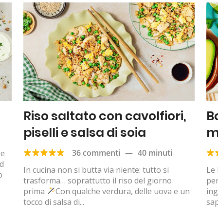
Riso saltato con cavolfiori,
B
piselli e salsa di soia
m
36 commenti
—
40 minuti
se
rd
In cucina non si butta via niente: tutto si
Le 
o
trasforma… soprattutto il riso del giorno
per
prima
Con qualche verdura, delle uova e un
ing
tocco di salsa di...
sap