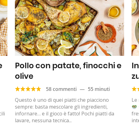
e
Pollo con patate, finocchi e
I
olive
z
58 commenti
—
55 minuti
Questo è uno di quei piatti che piacciono
Le 
sempre: basta mescolare gli ingredienti,
ili
infornare… e il gioco è fatto! Pochi piatti da
fre
lavare, nessuna tecnica...
int