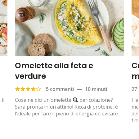
Omelette alla feta e
C
verdure
m
5 commenti
—
10 minuti
27 
il
Cosa ne dici un’omelette
per colazione?
I l
Sarà pronta in un attimo! Ricca di proteine, è
mes
l’ideale per fare il pieno di energia ed evitare...
del
fre