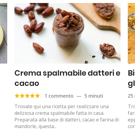
Crema spalmabile datteri e
B
cacao
g
1 commento
—
5 minuti
25 
Trovate qui una ricetta per realizzare una
Tro
deliziosa crema spalmabile fatta in casa.
far
Preparata alla base di datteri, cacao e farina di
epp
mandorle, questa...
con