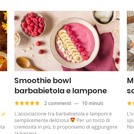
Smoothie bowl
M
barbabietola e lampone
s
2 commenti
—
10 minuti
e
L’associazione tra barbabietola e lamponi è
L’o
semplicemente deliziosa
Per un tocco di
spu
ata
cremosità in più, ti proponiamo di aggiungere
fib
la banana...