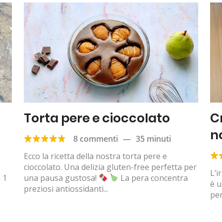
Torta pere e cioccolato
C
n
8 commenti
—
35 minuti
Ecco la ricetta della nostra torta pere e
cioccolato. Una delizia gluten-free perfetta per
L’i
 1
una pausa gustosa!
La pera concentra
è u
preziosi antiossidanti...
per