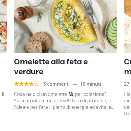
Omelette alla feta e
C
verdure
m
5 commenti
—
10 minuti
27 
il
Cosa ne dici un’omelette
per colazione?
I l
Sarà pronta in un attimo! Ricca di proteine, è
mes
l’ideale per fare il pieno di energia ed evitare...
del
fre