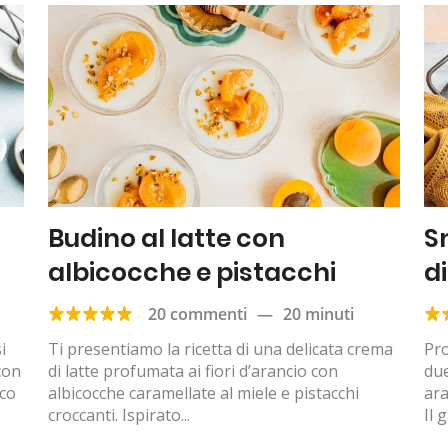
Budino al latte con
S
albicocche e pistacchi
d
20 commenti
—
20 minuti
i
Ti presentiamo la ricetta di una delicata crema
Pro
con
di latte profumata ai fiori d’arancio con
due
cco
albicocche caramellate al miele e pistacchi
ara
croccanti. Ispirato...
Il 