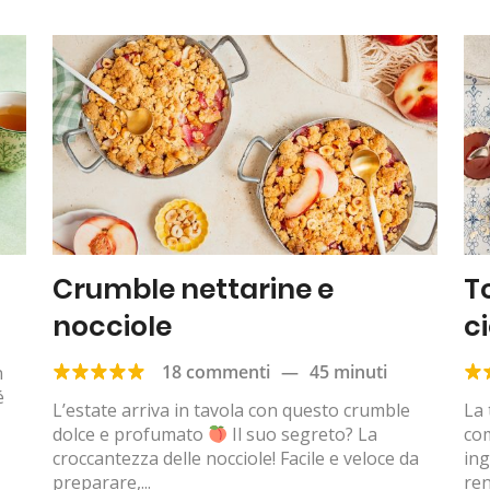
Crumble nettarine e
T
nocciole
c
18 commenti
—
45 minuti
n
é
L’estate arriva in tavola con questo crumble
La 
dolce e profumato
Il suo segreto? La
com
croccantezza delle nocciole! Facile e veloce da
ing
preparare,...
ren