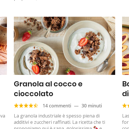
Granola al cocco e
B
cioccolato
d
14 commenti
—
30 minuti
ova
La granola industriale è spesso piena di
Las
additivi e zuccheri raffinati. La ricetta che ti
for
proponiamo qui è sana, golosissima
e
con