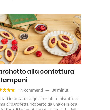
archette alla confettura
i lamponi
11 commenti
—
30 minuti
ciati incantare da questo soffice biscotto a
ma di barchetta ricoperto da una deliziosa
fettura di lamponi. Una variante light della