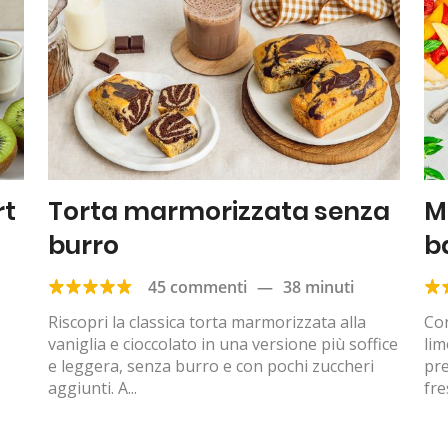
rt
Torta marmorizzata senza
M
burro
b
45 commenti
—
38 minuti
Riscopri la classica torta marmorizzata alla
Con
vaniglia e cioccolato in una versione più soffice
lim
e leggera, senza burro e con pochi zuccheri
pr
aggiunti. A...
fre