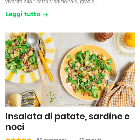
vivacità alla ricetta tradizionale, grazie...
Leggi tutto
Insalata di patate, sardine e
noci
86 commenti
—
40 minuti