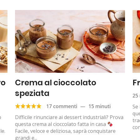
ro
Crema al cioccolato
Fr
speziata
25 
17 commenti
—
15 minuti
Se 
que
o
Difficile rinunciare ai dessert industriali? Prova
tra
questa crema al cioccolato fatta in casa
con
le.
Facile, veloce e deliziosa, saprà conquistare
grandi e...