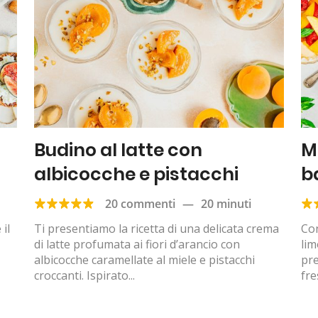
Budino al latte con
M
albicocche e pistacchi
b
20 commenti
—
20 minuti
il
Ti presentiamo la ricetta di una delicata crema
Con
di latte profumata ai fiori d’arancio con
lim
albicocche caramellate al miele e pistacchi
pr
croccanti. Ispirato...
fre