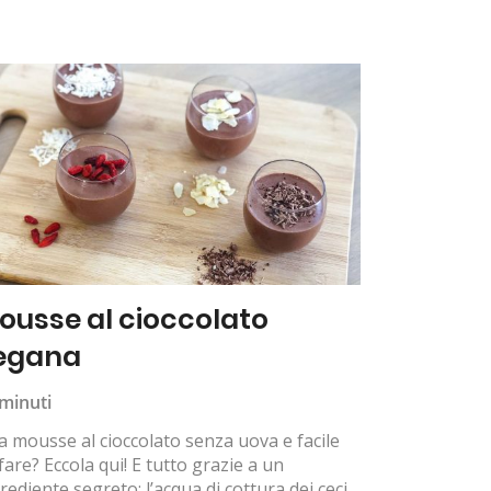
ousse al cioccolato
egana
minuti
 mousse al cioccolato senza uova e facile
fare? Eccola qui! E tutto grazie a un
rediente segreto: l’acqua di cottura dei ceci,