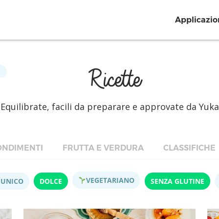
Applicazio
Ricette
Equilibrate, facili da preparare e approvate da Yuka
NDIMENTI
FRUTTA E VERDURA
CLASSIFICHE
VEGETARIANO
 UNICO
DOLCE
SENZA GLUTINE