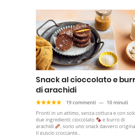
Snack al cioccolato e bur
di arachidi
19 commenti
—
10 minuti
Pronti in un attimo, senza cottura e con sol
due ingredienti: cioccolato
e burro di
arachidi
, sono uno snack davvero origina
Il guscio croccante...