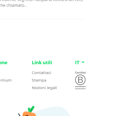
he chiamato...
one
Link utili
IT
Contattaci
remium
Stampa
Nozioni legali