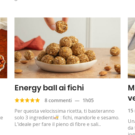
Energy ball ai fichi
M
v
8 commenti
—
1h05
15 
Per questa velocissima ricetta, ti basteranno
te
solo 3 ingredienti
: fichi, mandorle e sesamo.
Una
L’ideale per fare il pieno di fibre e sali...
da 
ing