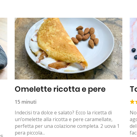
Omelette ricotta e pere
T
15 minuti
Indecisi tra dolce e salato? Ecco la ricetta di
Non
un’omelette alla ricotta e pere caramellate,
ago
perfetta per una colazione completa. 2 uova 1
del
pera piccola...
faci
di