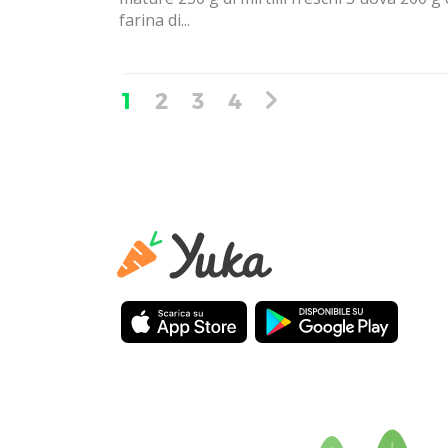
farina di...
1
2
3
4