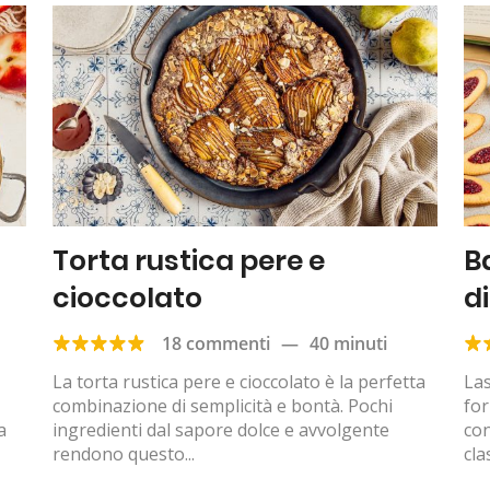
Torta rustica pere e
B
cioccolato
d
18 commenti
—
40 minuti
La torta rustica pere e cioccolato è la perfetta
Las
combinazione di semplicità e bontà. Pochi
for
a
ingredienti dal sapore dolce e avvolgente
con
rendono questo...
clas