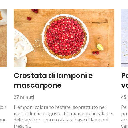
Crostata di lamponi e
P
mascarpone
v
27 minuti
45 
 con
I lamponi colorano l’estate, soprattutto nei
Per
mesi di luglio e agosto. È il momento ideale per
pre
ione
deliziarsi con una crostata a base di lamponi
ac
freschi...
van