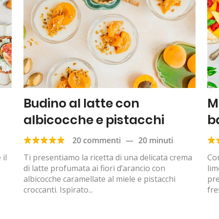
Budino al latte con
M
albicocche e pistacchi
b
20 commenti
—
20 minuti
il
Ti presentiamo la ricetta di una delicata crema
Con
di latte profumata ai fiori d’arancio con
lim
albicocche caramellate al miele e pistacchi
pr
croccanti. Ispirato...
fre