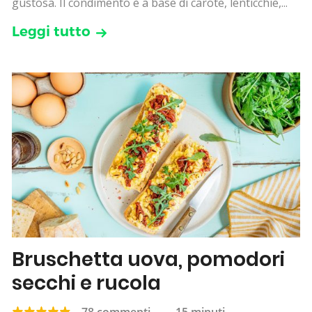
gustosa. Il condimento è a base di carote, lenticchie,...
Leggi tutto
Bruschetta uova, pomodori
secchi e rucola
78 commenti
—
15 minuti