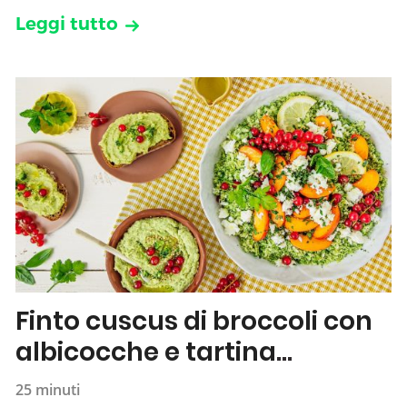
Leggi tutto
Finto cuscus di broccoli con
albicocche e tartina
all’hummus
25 minuti