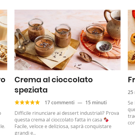
ro
Crema al cioccolato
Fr
speziata
25 
17 commenti
—
15 minuti
Se 
que
o
Difficile rinunciare ai dessert industriali? Prova
tra
questa crema al cioccolato fatta in casa
con
le.
Facile, veloce e deliziosa, saprà conquistare
grandi e...