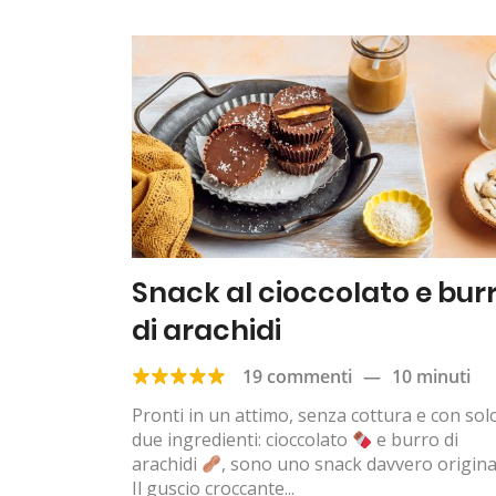
Snack al cioccolato e bur
di arachidi
19 commenti
—
10 minuti
Pronti in un attimo, senza cottura e con sol
due ingredienti: cioccolato
e burro di
arachidi
, sono uno snack davvero origina
Il guscio croccante...