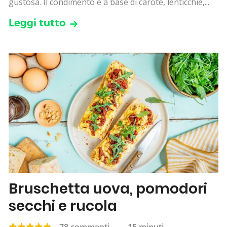
gustosa. Il condimento è a base di carote, lenticchie,...
Leggi tutto
Bruschetta uova, pomodori
secchi e rucola
78 commenti
—
15 minuti