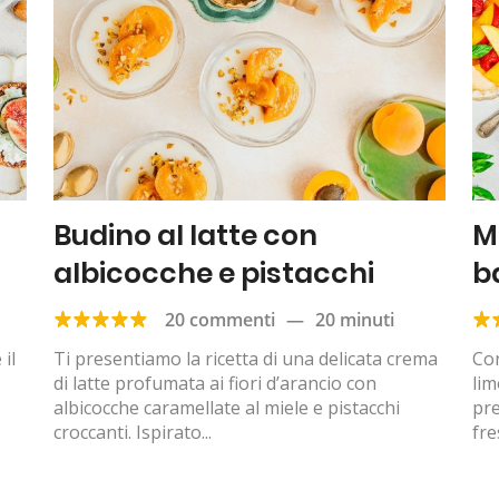
Budino al latte con
M
albicocche e pistacchi
b
20 commenti
—
20 minuti
il
Ti presentiamo la ricetta di una delicata crema
Con
di latte profumata ai fiori d’arancio con
lim
albicocche caramellate al miele e pistacchi
pr
croccanti. Ispirato...
fre