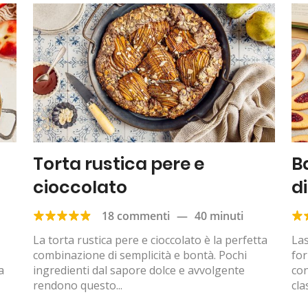
Torta rustica pere e
B
cioccolato
d
18 commenti
—
40 minuti
La torta rustica pere e cioccolato è la perfetta
Las
combinazione di semplicità e bontà. Pochi
for
a
ingredienti dal sapore dolce e avvolgente
con
rendono questo...
clas