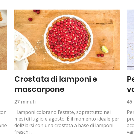
Crostata di lamponi e
P
mascarpone
v
27 minuti
45 
 con
I lamponi colorano l’estate, soprattutto nei
Per
mesi di luglio e agosto. È il momento ideale per
pre
ione
deliziarsi con una crostata a base di lamponi
ac
freschi...
van