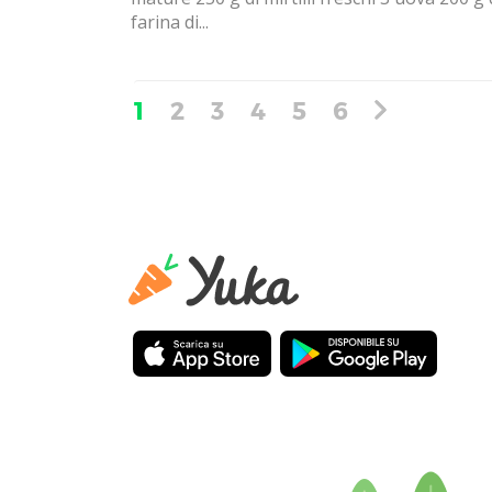
farina di...
1
2
3
4
5
6