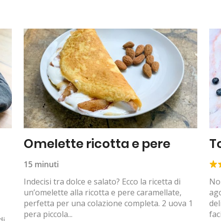
Omelette ricotta e pere
T
15 minuti
Indecisi tra dolce e salato? Ecco la ricetta di
Non
un’omelette alla ricotta e pere caramellate,
ago
perfetta per una colazione completa. 2 uova 1
del
pera piccola...
faci
di