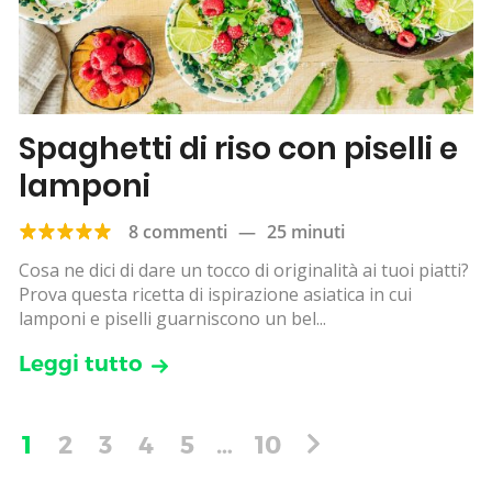
Spaghetti di riso con piselli e
lamponi
8 commenti
—
25 minuti
Cosa ne dici di dare un tocco di originalità ai tuoi piatti?
Prova questa ricetta di ispirazione asiatica in cui
lamponi e piselli guarniscono un bel...
Leggi tutto
1
2
3
4
5
…
10