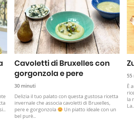
a
Cavoletti di Bruxelles con
Z
gorgonzola e pere
55 
30 minuti
È a
ric
nte
Delizia il tuo palato con questa gustosa ricetta
la 
tta
invernale che associa cavoletti di Bruxelles,
La..
...
pere e gorgonzola
Un piatto ideale con un
bel purè...