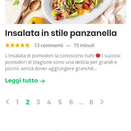
Insalata in stile panzanella
13 commenti
—
15 minuti
L’insalata di pomodori la conoscono tutti
I succosi
pomodori di stagione sono una delizia per grandi e
piccini, senza dover aggiungere granché....
Leggi tutto
1
2
3
4
5
6
…
8