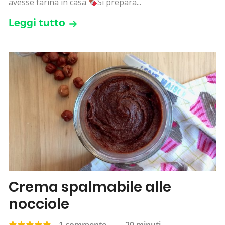
avesse farina in casa
Si prepara...
Leggi tutto
Crema spalmabile alle
nocciole
1 commento
—
20 minuti