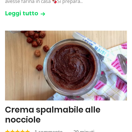
avesse farina in casa
Si prepara...
Leggi tutto
Crema spalmabile alle
nocciole
1 commento
—
20 minuti