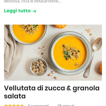
deliziosa, ricca di betacarotene,...
Leggi tutto
Vellutata di zucca & granola
salata
3 commenti
—
35 minuti