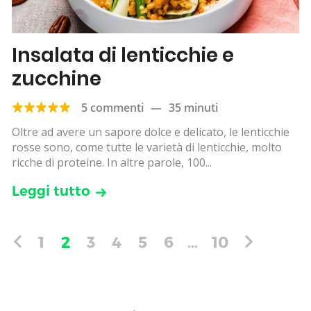
Insalata di lenticchie e
zucchine
5 commenti
—
35 minuti
Oltre ad avere un sapore dolce e delicato, le lenticchie
rosse sono, come tutte le varietà di lenticchie, molto
ricche di proteine. In altre parole, 100...
Leggi tutto
1
2
3
4
5
6
…
10