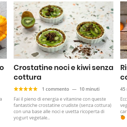
to
Crostatine noci e kiwi senza
R
cottura
c
1 commento
—
10 minuti
45 
a
Fai il pieno di energia e vitamine con queste
Ecc
fantastiche crostatine crudiste (senza cottura)
ve
con una base alle noci e uvetta ricoperta di
car
yogurt vegetale...