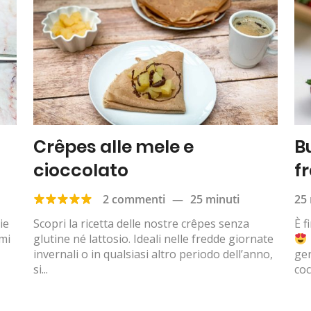
Crêpes alle mele e
B
cioccolato
f
2 commenti
—
25 minuti
25 
ie
Scopri la ricetta delle nostre crêpes senza
È f
emi
glutine né lattosio. Ideali nelle fredde giornate
invernali o in qualsiasi altro periodo dell’anno,
gen
si...
coc