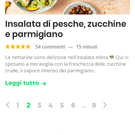
Insalata di pesche, zucchine
e parmigiano
54 commenti
—
15 minuti
Le nettarine sono deliziose nell’insalata mista
Qui si
sposano a meraviglia con la freschezza delle zucchine
crude, il sapore intenso del parmigiano...
Leggi tutto
1
2
3
4
5
6
…
9