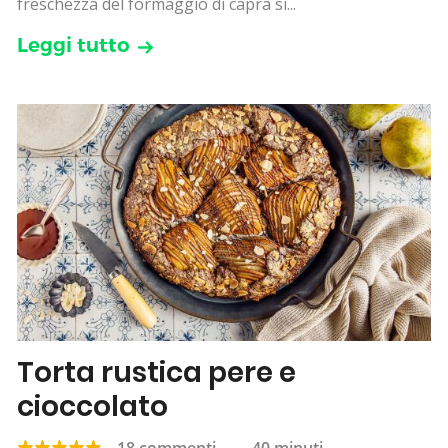
freschezza del formaggio di capra si...
Leggi tutto
Torta rustica pere e
cioccolato
18 commenti
—
40 minuti