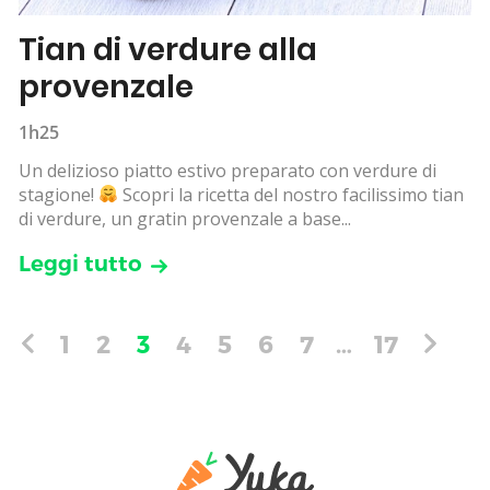
Tian di verdure alla
provenzale
1h25
Un delizioso piatto estivo preparato con verdure di
stagione!
Scopri la ricetta del nostro facilissimo tian
di verdure, un gratin provenzale a base...
Leggi tutto
1
2
3
4
5
6
7
…
17