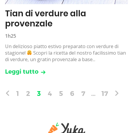
Tian di verdure alla
provenzale
1h25
Un delizioso piatto estivo preparato con verdure di
stagione!
Scopri la ricetta del nostro facilissimo tian
di verdure, un gratin provenzale a base...
Leggi tutto
1
2
3
4
5
6
7
…
17