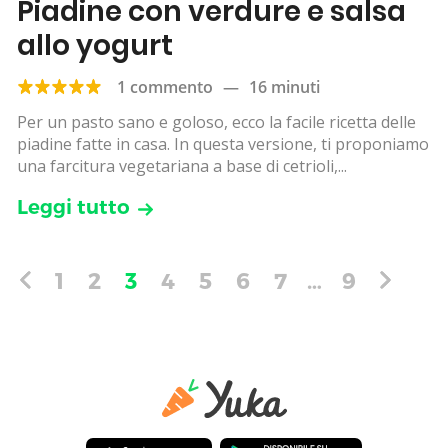
Piadine con verdure e salsa
allo yogurt
1 commento
—
16 minuti
Per un pasto sano e goloso, ecco la facile ricetta delle
piadine fatte in casa. In questa versione, ti proponiamo
una farcitura vegetariana a base di cetrioli,...
Leggi tutto
1
2
3
4
5
6
7
…
9