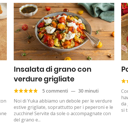
Insalata di grano con
P
verdure grigliate
5 commenti
—
30 minuti
Con
ha
 con
Noi di Yuka abbiamo un debole per le verdure
da 
estive grigliate, soprattutto per i peperoni e le
si t
ione
zucchine! Servite da sole o accompagnate con
del grano e...