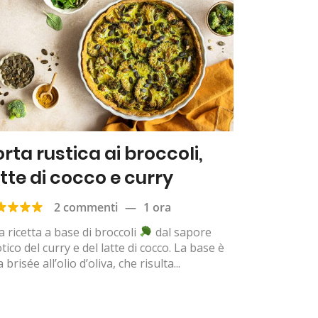
orta rustica ai broccoli,
atte di cocco e curry
2 commenti
—
1 ora
 ricetta a base di broccoli
dal sapore
tico del curry e del latte di cocco. La base è
 brisée all’olio d’oliva, che risulta...