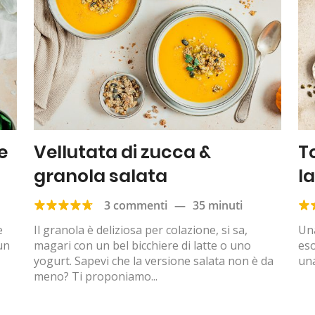
e
Vellutata di zucca &
T
granola salata
l
3 commenti
—
35 minuti
e
Il granola è deliziosa per colazione, si sa,
Una
un
magari con un bel bicchiere di latte o uno
eso
yogurt. Sapevi che la versione salata non è da
una
meno? Ti proponiamo...