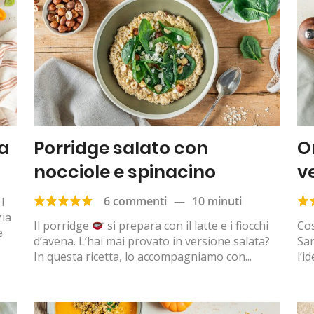
la
Porridge salato con
O
nocciole e spinacino
v
6 commenti
—
10 minuti
I
zia
Il porridge
si prepara con il latte e i fiocchi
Cos
e
d’avena. L’hai mai provato in versione salata?
Sar
In questa ricetta, lo accompagniamo con...
l’i