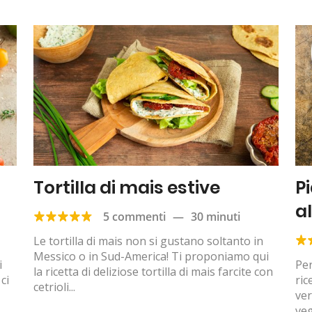
Tortilla di mais estive
P
a
5 commenti
—
30 minuti
Le tortilla di mais non si gustano soltanto in
Messico o in Sud-America! Ti proponiamo qui
i
Per
la ricetta di deliziose tortilla di mais farcite con
ci
ric
cetrioli...
ver
veg