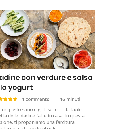
iadine con verdure e salsa
llo yogurt
1 commento
—
16 minuti
 un pasto sano e goloso, ecco la facile
etta delle piadine fatte in casa. In questa
sione, ti proponiamo una farcitura
etariana a base di cetrioli,...