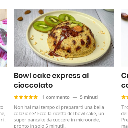
Bowl cake express al
C
cioccolato
c
1 commento
—
5 minuti
to
Non hai mai tempo di prepararti una bella
Tro
he,
colazione? Ecco la ricetta del bowl cake, un
del
i...
super pancake da cuocere in microonde,
Pre
pronto in solo 5 minuti!...
man