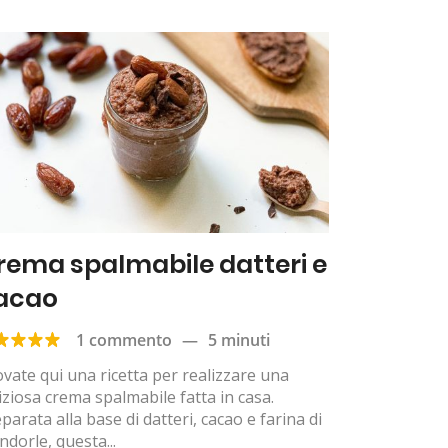
rema spalmabile datteri e
acao
1 commento
—
5 minuti
vate qui una ricetta per realizzare una
iziosa crema spalmabile fatta in casa.
parata alla base di datteri, cacao e farina di
dorle, questa...