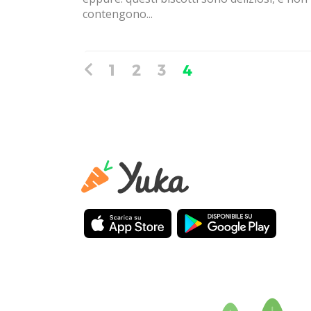
contengono...
1
2
3
4