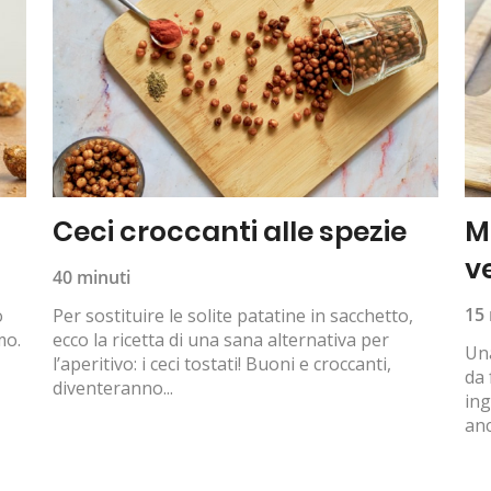
Ceci croccanti alle spezie
M
v
40 minuti
15 
o
Per sostituire le solite patatine in sacchetto,
mo.
ecco la ricetta di una sana alternativa per
Una
l’aperitivo: i ceci tostati! Buoni e croccanti,
da 
diventeranno...
ing
anc