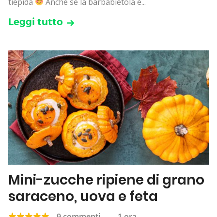
tiepida
Anche se la barbabietola è...
Leggi tutto
Mini-zucche ripiene di grano
saraceno, uova e feta
9 commenti
—
1 ora