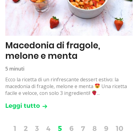
Macedonia di fragole,
melone e menta
5 minuti
Ecco la ricetta di un rinfrescante dessert estivo: la
macedonia di fragole, melone e menta
Una ricetta
facile e veloce, con solo 3 ingredienti!
...
Leggi tutto
1
2
3
4
5
6
7
8
9
10