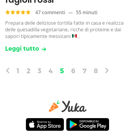
47 commenti
—
55 minuti
Prepara delle deliziose tortilla fatte in casa e realizza
delle quesadilla vegetariane, ricche di proteine e dai
sapori tipicamente messicani
...
Leggi tutto
1
2
3
4
5
6
7
8