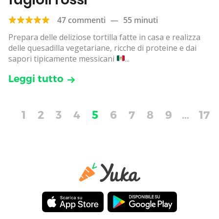
47 commenti
—
55 minuti
Prepara delle deliziose tortilla fatte in casa e realizza
delle quesadilla vegetariane, ricche di proteine e dai
sapori tipicamente messicani
...
Leggi tutto
1
2
3
4
5
6
7
8
9
…
17