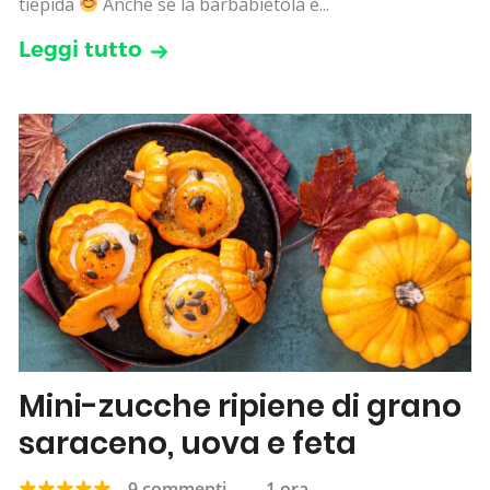
tiepida
Anche se la barbabietola è...
Leggi tutto
Mini-zucche ripiene di grano
saraceno, uova e feta
9 commenti
—
1 ora