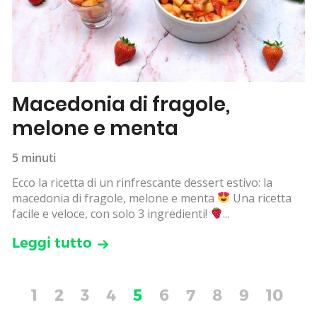
Macedonia di fragole,
melone e menta
5 minuti
Ecco la ricetta di un rinfrescante dessert estivo: la
macedonia di fragole, melone e menta
Una ricetta
facile e veloce, con solo 3 ingredienti!
...
Leggi tutto
1
2
3
4
5
6
7
8
9
10