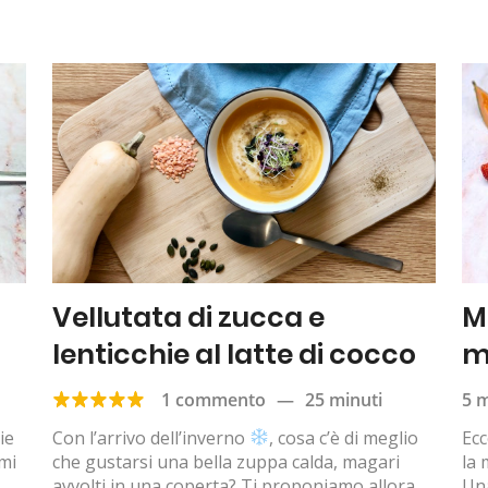
Vellutata di zucca e
M
lenticchie al latte di cocco
m
1 commento
—
25 minuti
5 m
ie
Con l’arrivo dell’inverno
, cosa c’è di meglio
Ecc
emi
che gustarsi una bella zuppa calda, magari
la 
avvolti in una coperta? Ti proponiamo allora
Una