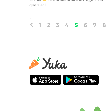
qualsiasi...
1
2
3
4
5
6
7
8