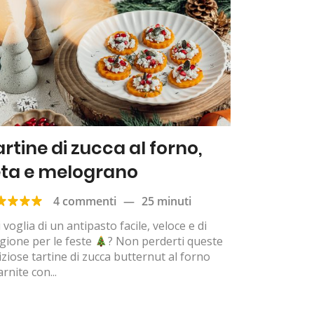
artine di zucca al forno,
eta e melograno
4 commenti
—
25 minuti
 voglia di un antipasto facile, veloce e di
gione per le feste
? Non perderti queste
iziose tartine di zucca butternut al forno
rnite con...