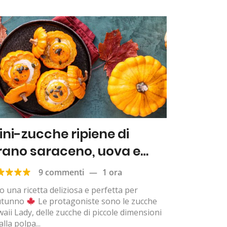
ini-zucche ripiene di
rano saraceno, uova e
eta
9 commenti
—
1 ora
o una ricetta deliziosa e perfetta per
autunno
Le protagoniste sono le zucche
aii Lady, delle zucche di piccole dimensioni
alla polpa...