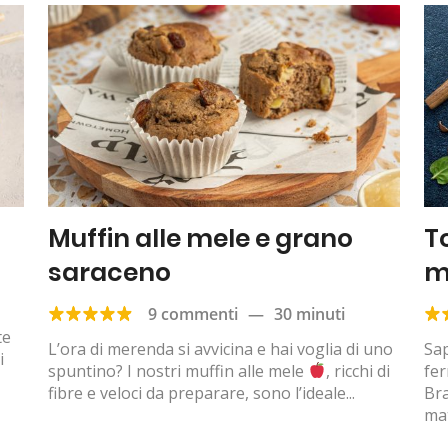
Muffin alle mele e grano
T
saraceno
m
9 commenti
—
30 minuti
te
L’ora di merenda si avvicina e hai voglia di uno
Sap
i
spuntino? I nostri muffin alle mele
, ricchi di
fer
fibre e veloci da preparare, sono l’ideale...
Bra
mat