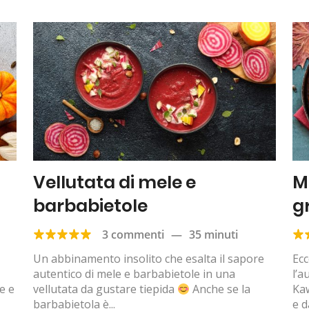
Vellutata di mele e
M
barbabietole
g
f
3 commenti
—
35 minuti
Un abbinamento insolito che esalta il sapore
Ecc
autentico di mele e barbabietole in una
l’
e e
vellutata da gustare tiepida
Anche se la
Kaw
barbabietola è...
e d