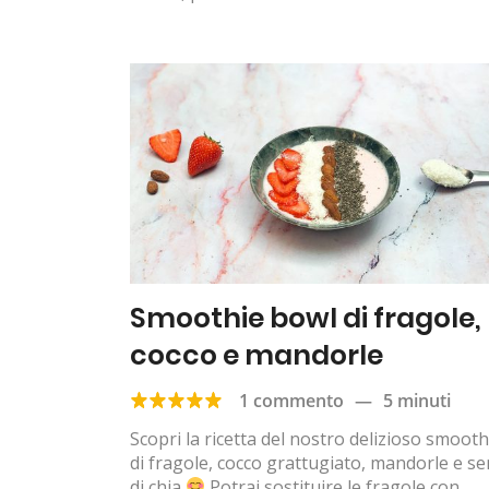
Smoothie bowl di fragole,
cocco e mandorle
1 commento
—
5 minuti
Scopri la ricetta del nostro delizioso smooth
di fragole, cocco grattugiato, mandorle e s
di chia
Potrai sostituire le fragole con