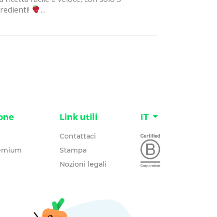
redienti!
...
one
Link utili
IT
Contattaci
remium
Stampa
Nozioni legali